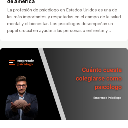
de América
La profesión de psicólogo en Estados Unidos es una de
las más importantes y respetadas en el campo de la salud
mental y el bienestar. Los psicólogos desempeñan un
papel crucial en ayudar a las personas a enfrentar y…