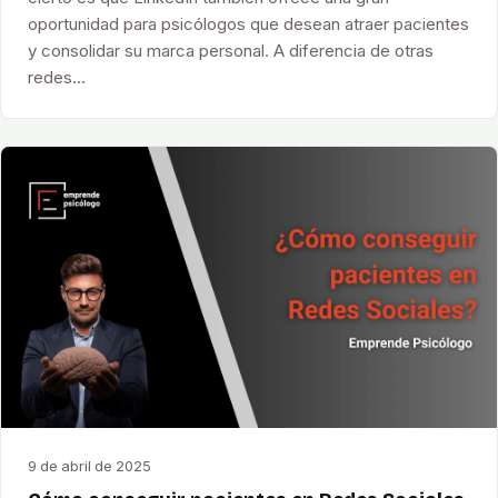
oportunidad para psicólogos que desean atraer pacientes
y consolidar su marca personal. A diferencia de otras
redes…
9 de abril de 2025