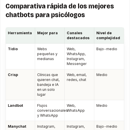
Comparativa rápida de los mejores
chatbots para psicólogos
Herramienta
Mejor para
Canales
Nivel de
destacados
complejidad
Tidio
Webs
Web,
Bajo-medio
pequeñas y
WhatsApp,
medianas
Instagram,
Messenger
Crisp
Clínicas que
Web, email,
Medio
quieren chat,
redes, chat
bandeja e IA
en un solo
lugar
Landbot
Flujos
Web,
Medio
conversacionales
WhatsApp
y WhatsApp
Manychat
Instagram,
Instagram,
Bajo-medio