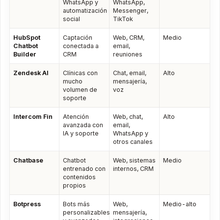
WhatsApp y
WhatsApp,
automatización
Messenger,
social
TikTok
HubSpot
Captación
Web, CRM,
Medio
Chatbot
conectada a
email,
Builder
CRM
reuniones
Zendesk AI
Clínicas con
Chat, email,
Alto
mucho
mensajería,
volumen de
voz
soporte
Intercom Fin
Atención
Web, chat,
Alto
avanzada con
email,
IA y soporte
WhatsApp y
otros canales
Chatbase
Chatbot
Web, sistemas
Medio
entrenado con
internos, CRM
contenidos
propios
Botpress
Bots más
Web,
Medio-alto
personalizables
mensajería,