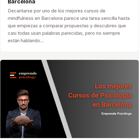
Barcelona
Decantarse por uno de los mejores cursos de
mindfulness en Barcelona parece una tarea sencilla hasta
que empiezas a comparar propuestas y descubres que
casi todas usan palabras parecidas, pero no siempre
están hablando…