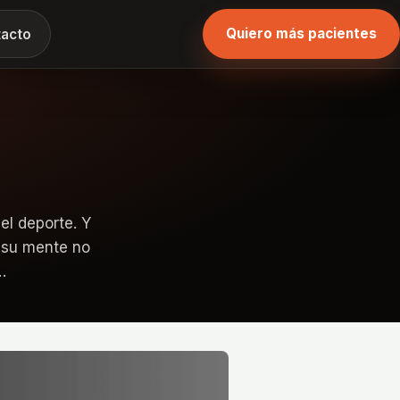
Quiero más pacientes
acto
el deporte. Y
i su mente no
…