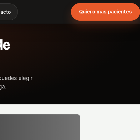
Quiero más pacientes
acto
de
puedes elegir
ga.