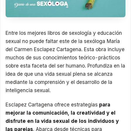
Entre los mejores libros de sexología y educación
sexual no puede faltar este de la sexóloga María
del Carmen Esclapez Cartagena. Esta obra incluye
muchos de sus conocimientos teórico-prácticos
sobre esta faceta del ser humano. Profundiza en la
idea de que una vida sexual plena se alcanza
mediante la comprensión y el desarrollo de la
inteligencia sexual.
Esclapez Cartagena ofrece estrategias
para
mejorar la comunicación, la creatividad y el
disfrute en la vida sexual de los individuos y
las parejas
. Abarca desde técnicas para