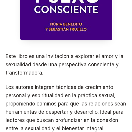
Este libro es una invitación a explorar el amor y la
sexualidad desde una perspectiva consciente y
transformadora.
Los autores integran técnicas de crecimiento
personal y espiritualidad en la práctica sexual,
proponiendo caminos para que las relaciones sean
herramientas de despertar y desarrollo. Ideal para
lectores que buscan profundizar en la conexión
entre la sexualidad y el bienestar integral.