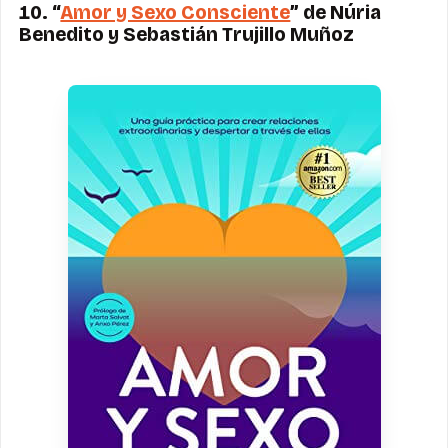
10. “
Amor y Sexo Consciente
” de Núria
Benedito y Sebastián Trujillo Muñoz