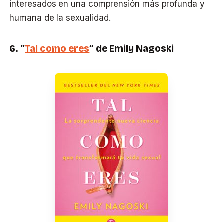
interesados en una comprensión más profunda y
humana de la sexualidad.
6. “
Tal como eres
” de Emily Nagoski