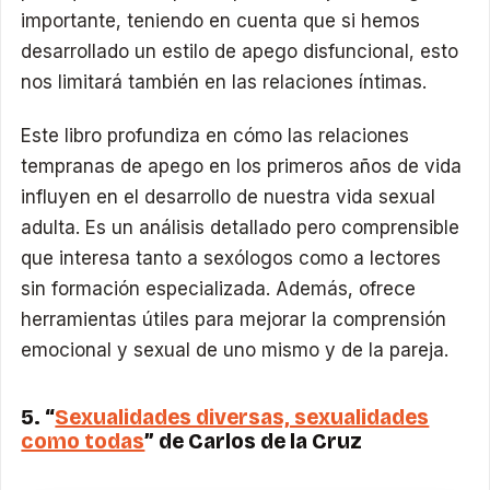
importante, teniendo en cuenta que si hemos
desarrollado un estilo de apego disfuncional, esto
nos limitará también en las relaciones íntimas.
Este libro profundiza en cómo las relaciones
tempranas de apego en los primeros años de vida
influyen en el desarrollo de nuestra vida sexual
adulta. Es un análisis detallado pero comprensible
que interesa tanto a sexólogos como a lectores
sin formación especializada. Además, ofrece
herramientas útiles para mejorar la comprensión
emocional y sexual de uno mismo y de la pareja.
5. “
Sexualidades diversas, sexualidades
como todas
” de Carlos de la Cruz