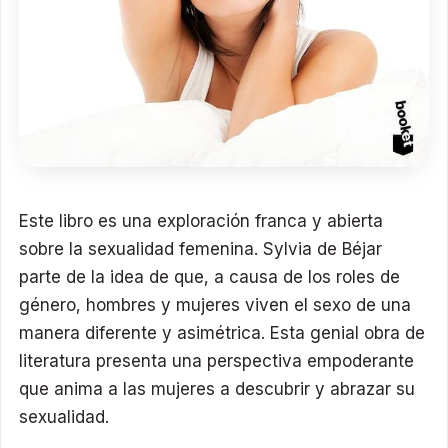
Este libro es una exploración franca y abierta
sobre la sexualidad femenina. Sylvia de Béjar
parte de la idea de que, a causa de los roles de
género, hombres y mujeres viven el sexo de una
manera diferente y asimétrica. Esta genial obra de
literatura presenta una perspectiva empoderante
que anima a las mujeres a descubrir y abrazar su
sexualidad.