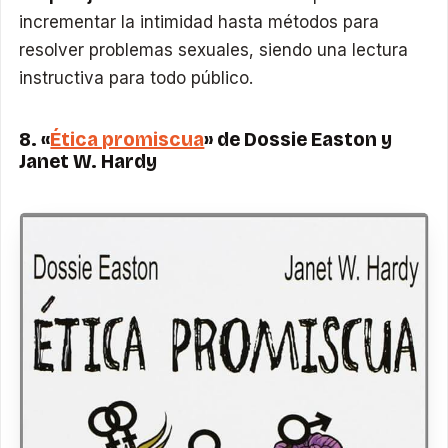
incrementar la intimidad hasta métodos para
resolver problemas sexuales, siendo una lectura
instructiva para todo público.
8. «
Ética promiscua
» de Dossie Easton y
Janet W. Hardy