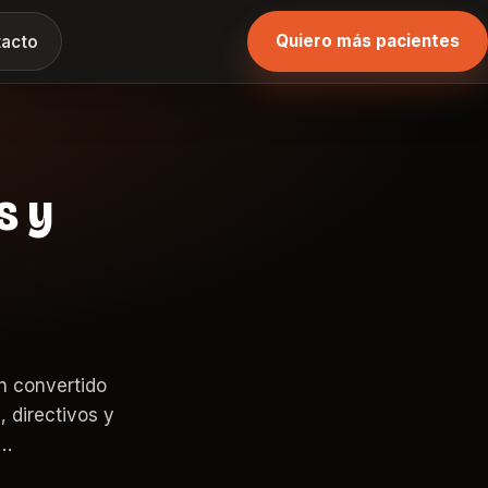
Quiero más pacientes
acto
s y
n convertido
 directivos y
e…