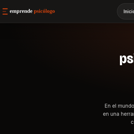
Inici
ps
En el mundo
en una herra
c