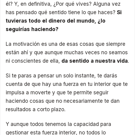
él? Y, en definitiva, ¿Por qué vives? Alguna vez
has pensado qué sentido tiene lo que haces?
Si
tuvieras todo el dinero del mundo, ¿lo
seguirías haciendo?
La motivación es una de esas cosas que siempre
están ahí y que aunque muchas veces no seamos
ni conscientes de ella,
da sentido a nuestra vida
.
Si te paras a pensar un solo instante, te darás
cuenta de que hay una fuerza en tu interior que te
impulsa a moverte y que te permite seguir
haciendo cosas que no necesariamente te dan
resultados a corto plazo.
Y aunque todos tenemos la capacidad para
gestionar esta fuerza interior, no todos lo