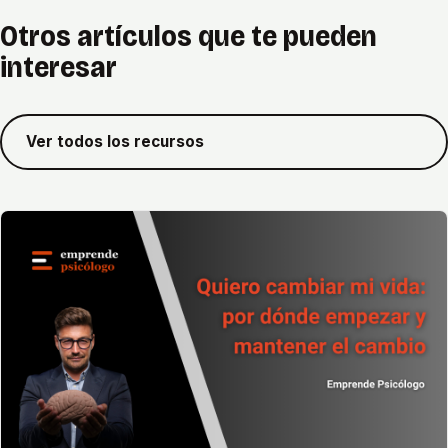
Otros artículos que te pueden
interesar
Ver todos los recursos