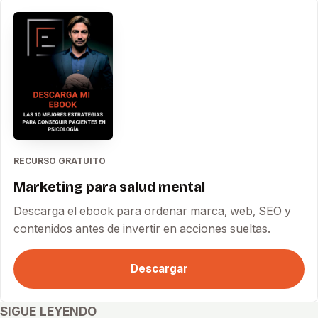
RECURSO GRATUITO
Marketing para salud mental
Descarga el ebook para ordenar marca, web, SEO y
contenidos antes de invertir en acciones sueltas.
Descargar
SIGUE LEYENDO