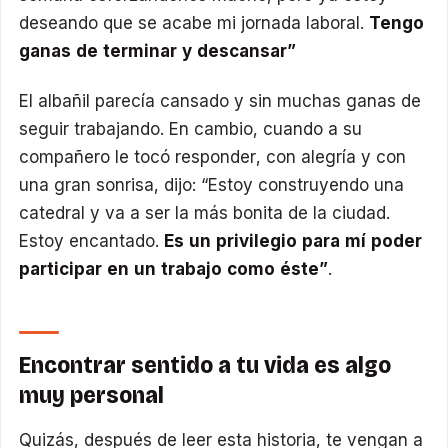
deseando que se acabe mi jornada laboral.
Tengo
ganas de terminar y descansar”
El albañil parecía cansado y sin muchas ganas de
seguir trabajando. En cambio, cuando a su
compañero le tocó responder, con alegría y con
una gran sonrisa, dijo: “Estoy construyendo una
catedral y va a ser la más bonita de la ciudad.
Estoy encantado.
Es un privilegio para mí poder
participar en un trabajo como éste”
.
Encontrar sentido a tu vida es algo
muy personal
Quizás, después de leer esta historia, te vengan a