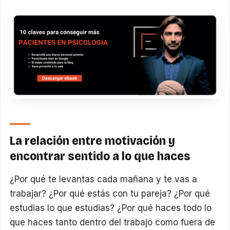
La relación entre motivación y
encontrar sentido a lo que haces
¿Por qué te levantas cada mañana y te vas a
trabajar? ¿Por qué estás con tu pareja? ¿Por qué
estudias lo que estudias? ¿Por qué haces todo lo
que haces tanto dentro del trabajo como fuera de