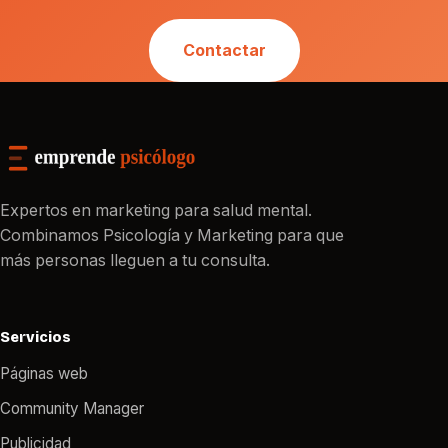
Contactar
Expertos en marketing para salud mental.
Combinamos Psicología y Marketing para que
más personas lleguen a tu consulta.
Servicios
Páginas web
Community Manager
Publicidad