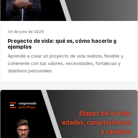
16 de julio de 2026
Proyecto de vida: qué es, cómo hacerlo y
ejemplos
Aprende a crear un proyecto de vida realista, flexible y
coherente con tus valores, necesidades, fortalezas y
objetivos personales.