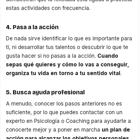
estas actividades con frecuencia.
4. Pasa a la acción
De nada sirve identificar lo que es importante para
ti, ni desarrollar tus talentos o descubrir lo que te
gusta hacer si no pasas a la acción.
Cuando
sepas qué quieres y cómo lo vas a conseguir,
organiza tu vida en torno a tu sentido vital
.
5. Busca ayuda profesional
A menudo, conocer los pasos anteriores no es
suficiente, por lo que puedes contactar con un
experto en Psicología o Coaching para ayudarte a
conocerte mejor y a poner en marcha
un plan de
acción para alcanzar los objetivos personales