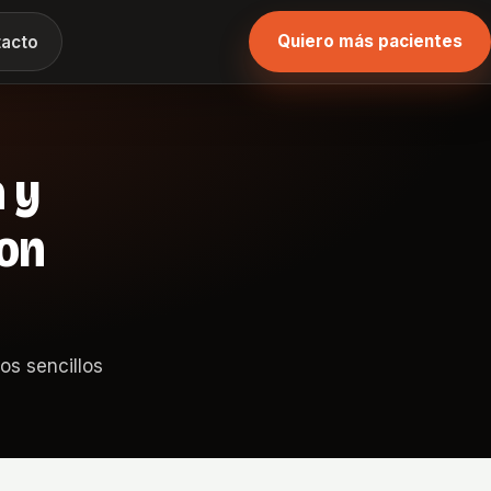
Quiero más pacientes
acto
 y
con
os sencillos